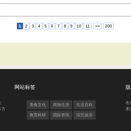
1
2
3
4
5
6
7
8
9
10
11
>>
200
网站标签
版
生
名
美食文化
商旅生涯
生活百科
多方
来
教育科研
国际资讯
综艺娱乐