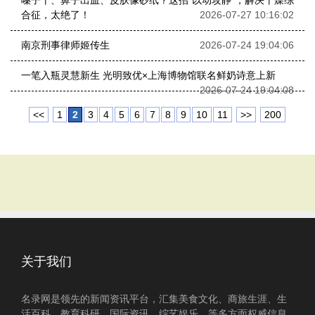
嗓子干、鼻子出血、皮肤像砂纸？这招“以动攻静”，解决干燥综
合征，太绝了！
2026-07-27 10:16:02
南京刑事律师姬传生
2026-07-24 19:04:06
一笔入瓶灵慧新生 光明致优×上海博物馆联名鲜奶诗意上新
2026-07-24 19:04:08
<<
1
2
3
4
5
6
7
8
9
10
11
>>
200
关于我们
名录网是领先的新闻资讯平台，汇集美食文化、商旅生涯、生
活百科、教育科研、国际资讯、综艺娱乐、等多方面权威信息