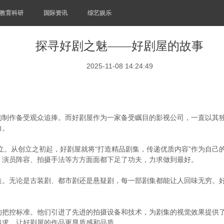
教育科研
国际资讯
综艺娱乐
探寻好剧之魅——好剧屋的故事
2025-11-08 14:24:49
的制作备受观众追捧。而好剧屋作为一家备受瞩目的影视公司，一直以其
力。
创立。从创立之初起，好剧屋就将“打造精品剧集，传递优质内容”作为自
、演员阵容、拍摄手法等方方面面都下足了功夫，力求做到最好。
造。无论是古装剧、都市剧还是悬疑剧，每一部剧集都能让人回味无穷。
的把控标准。他们引进了先进的拍摄设备和技术，为剧集的视觉效果提供
追求，让好剧屋的作品更显质感和品质。