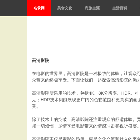
名录网
美食文化
商旅生涯
生活百科
高清影院
在电影的世界里，高清影院是一种极致的体验，让观众
众带来的终极享受。下面让我们一起探索高清影院的魅
高清影院所采用的技术，包括4K、8K分辨率、HDR
见；HDR技术则能展现更广阔的色彩范围和更真实的
受。
除了技术上的突破，高清影院还注重观众的舒适体验。
却一切烦恼，尽情享受电影带来的情感冲击和视听盛宴
高清影院不仅是观影的场所，更是文化交流和社交的平