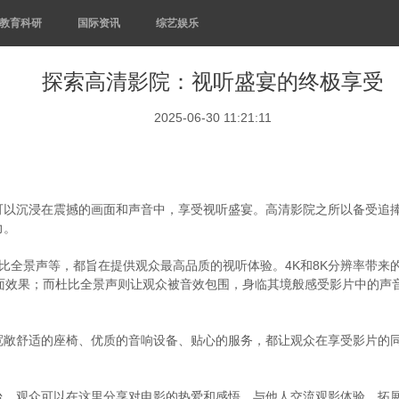
教育科研
国际资讯
综艺娱乐
探索高清影院：视听盛宴的终极享受
2025-06-30 11:21:11
可以沉浸在震撼的画面和声音中，享受视听盛宴。高清影院之所以备受追
力。
、杜比全景声等，都旨在提供观众最高品质的视听体验。4K和8K分辨率带
画面效果；而杜比全景声则让观众被音效包围，身临其境般感受影片中的声
宽敞舒适的座椅、优质的音响设备、贴心的服务，都让观众在享受影片的
。
台。观众可以在这里分享对电影的热爱和感悟，与他人交流观影体验，拓