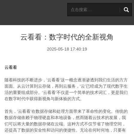
云看看：数字时代的全新视角
2025-05-18 17:40:19
云看看
随着科技的不断进步，‘云看看’这一概念逐渐渗透到我们生活的方方
面面。从云计算到云存储，再到云服务，‘云’已经成为了现代数字生
活的重要组成部分。‘云看看’不仅是一个简单的技术词汇，更是我们
在数字时代中获得新视角与新体验的方式。
首先，‘云看看’在数据存储和处理方面带来了革命性的变化。传统的
数据存储依赖于物理硬盘和本地设备，然而随着云技术的发展，我
们可以将大量的数据存储在云端。这种方式不仅节省了物理空间，
还提高了数据的安全性和访问的便捷性。无论在何时何地，只要有