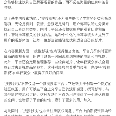
众能够快速找到自己想要观看的作品，而不必在海量的信息中苦苦
寻找。
除了基本的搜索功能，"搜搜影视"还为用户提供了丰富的分类和筛选
选项。无论是喜剧、爱情、悬疑还是科幻，用户都可以通过分类来
找到自己喜欢的类型。同时，平台还会根据用户的观看历史和偏
好，智能推荐相关的影视作品。这种个性化的推荐系统大大提升了
用户的观影体验，让每一位影迷都能轻松找到适合自己的影片。
在内容更新方面，"搜搜影视"也表现得相当出色。平台几乎实时更新
最新的影视资源，用户可以第一时间观看到热映的电影和电视剧。
此外，平台还会定期整理推荐一些经典老片，让年轻观众有机会领
略到过去影视作品的魅力。这种对经典的尊重与传承，也使得"搜搜
影视"在年轻观众中赢得了良好的口碑。
"搜搜影视"不仅仅是一个影视搜索平台，它还致力于创造一个良好的
社区氛围。用户可以在平台上分享自己的观影感受，撰写影评，与
其他影迷交流和讨论。这种互动性不仅为用户提供了一个表达自我
的空间，也增强了平台的粘性，吸引了更多的用户加入。
与此同时，"搜搜影视"也非常注重版权问题，平台上的影视资源均经