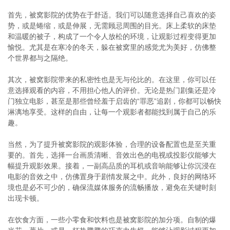
首先，被窝影院的优势在于舒适。我们可以随意选择自己喜欢的姿
势，或是蜷缩，或是伸展，无需顾忌周围的目光。床上柔软的床垫
和温暖的被子，构成了一个令人放松的环境，让观影过程变得更加
愉悦。尤其是在寒冷的冬天，躲在被窝里的感觉尤为美好，仿佛整
个世界都与之隔绝。
其次，被窝影院带来的私密性也是无与伦比的。在这里，你可以任
意选择观看的内容，不用担心他人的评价。无论是热门剧集还是冷
门独立电影，甚至是那些曾经羞于启齿的“罪恶”追剧，你都可以畅快
淋漓地享受。这样的自由，让每一个观影者都能找到属于自己的乐
趣。
当然，为了提升被窝影院的观影体验，合理的设备配置也是至关重
要的。首先，选择一台画质清晰、音效出色的电视或投影仪能够大
幅提升观影效果。接着，一副高品质的耳机或音响能够让你沉浸在
电影的音效之中，仿佛置身于剧情发展之中。此外，良好的网络环
境也是必不可少的，确保流媒体服务的流畅播放，避免在关键时刻
出现卡顿。
在饮食方面，一些小零食和饮料也是被窝影院的加分项。自制的爆